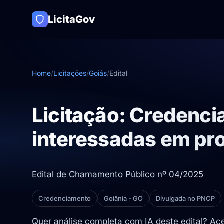
LicitaGov
Home
/
Licitações
/
Goiás
/
Edital
Licitação: Credenci
interessadas em pr
Edital de Chamamento Público nº 04/2025
Credenciamento
Goiânia - GO
Divulgada no PNCP
Quer análise completa com IA deste edital? A