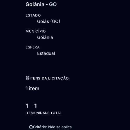
Goiânia - GO
ESTADO
Goiás (GO)
MUNICÍPIO
Goiânia
ESFERA
Estadual
ITENS DA LICITAÇÃO
1 item
1
1
ITEM
UNIDADE TOTAL
Critério: Não se aplica