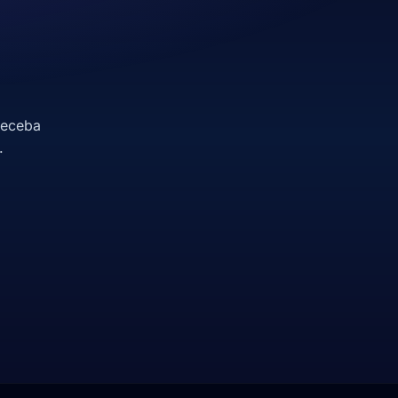
receba
.