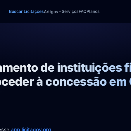
Buscar Licitações
Serviços
FAQ
Planos
Artigos
amento de instituições f
oceder à concessão em 
cesse
app.licitagov.org
.