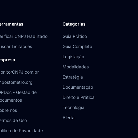
erramentas
Categorias
erificar CNPJ Habilitado
Guia Prático
uscar Licitações
Guia Completo
Legislação
mpresa
Modalidades
onitorCNPJ.com.br
Estratégia
mpostometro.org
Documentação
DPDoc - Gestão de
Direito e Prática
ocumentos
Tecnologia
obre nós
Alerta
ermos de Uso
olítica de Privacidade