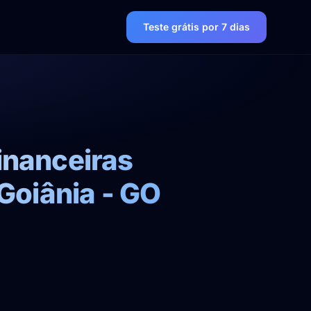
Teste grátis por 7 dias
inanceiras
Goiânia - GO