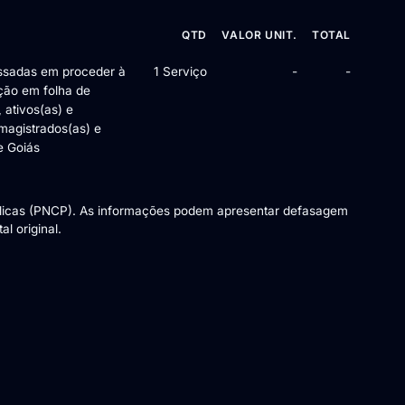
QTD
VALOR UNIT.
TOTAL
2025 — 1 item
essadas em proceder à
1 Serviço
-
-
ção em folha de
 ativos(as) e
magistrados(as) e
e Goiás
blicas (PNCP). As informações podem apresentar defasagem
l original.