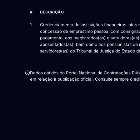
#
DESCRIÇÃO
Itens da licitação Edital de Chamamento Público nº 04/
1
Credenciamento de instituições financeiras inter
concessão de empréstimo pessoal com consigna
pagamento, aos magistrados(as) e servidores(as),
aposentados(as), bem como aos pensionistas de 
servidores(as) do Tribunal de Justiça do Estado d
Dados obtidos do Portal Nacional de Contratações Pú
em relação à publicação oficial. Consulte sempre o edita