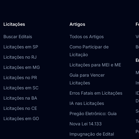
Licitações
Artigos
F
Buscar Editais
Todos os Artigos
V
Licitações em SP
Como Participar de
B
Licitação
Licitações no RJ
E
Licitações para MEI e ME
Licitações em MG
M
Guia para Vencer
Licitações no PR
Licitações
I
Licitações em SC
Erros Fatais em Licitações
I
Licitações na BA
D
IA nas Licitações
Licitações no CE
S
Pregão Eletrônico: Guia
Licitações em GO
T
Nova Lei 14.133
P
Impugnação de Edital