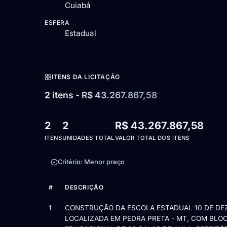
Cuiabá
ESFERA
Estadual
ITENS DA LICITAÇÃO
2 itens - R$ 43.267.867,58
2
2
R$ 43.267.867,58
ITENS
UNIDADES TOTAL
VALOR TOTAL DOS ITENS
Critério: Menor preço
#
DESCRIÇÃO
Itens da licitação Edital nº 015/2025/2026 — 2 itens
1
CONSTRUÇÃO DA ESCOLA ESTADUAL 10 DE DE
LOCALIZADA EM PEDRA PRETA - MT, COM BLO