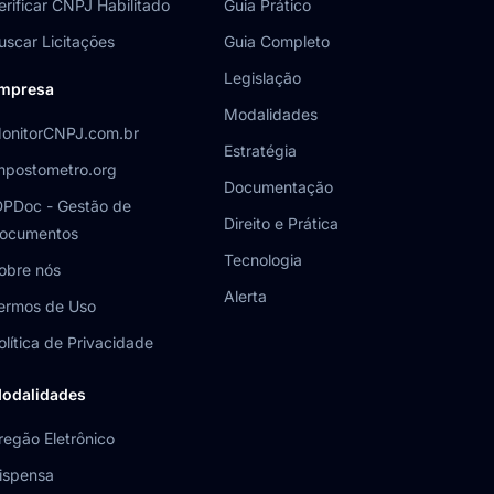
erificar CNPJ Habilitado
Guia Prático
uscar Licitações
Guia Completo
Legislação
mpresa
Modalidades
onitorCNPJ.com.br
Estratégia
mpostometro.org
Documentação
DPDoc - Gestão de
Direito e Prática
ocumentos
Tecnologia
obre nós
Alerta
ermos de Uso
olítica de Privacidade
odalidades
regão Eletrônico
ispensa