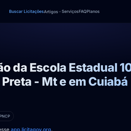
Buscar Licitações
Serviços
FAQ
Planos
Artigos
ão da Escola Estadual 
 Preta - Mt e em Cuiabá
 PNCP
cesse
app.licitagov.org
.