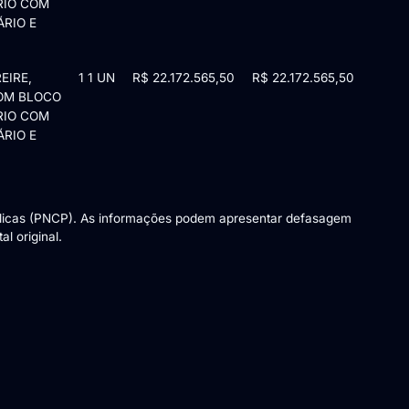
RIO COM
RIO E
EIRE,
1 1 UN
R$ 22.172.565,50
R$ 22.172.565,50
COM BLOCO
RIO COM
RIO E
blicas (PNCP). As informações podem apresentar defasagem
l original.