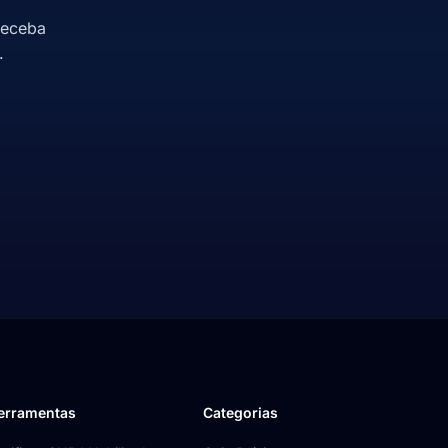
receba
.
erramentas
Categorias