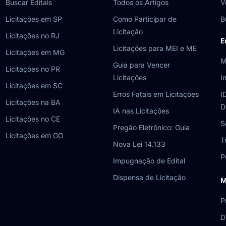
Buscar Editais
Todos os Artigos
V
Licitações em SP
Como Participar de
B
Licitação
Licitações no RJ
E
Licitações para MEI e ME
Licitações em MG
M
Guia para Vencer
Licitações no PR
Licitações
I
Licitações em SC
Erros Fatais em Licitações
I
Licitações na BA
D
IA nas Licitações
Licitações no CE
S
Pregão Eletrônico: Guia
Licitações em GO
T
Nova Lei 14.133
P
Impugnação de Edital
Dispensa de Licitação
M
P
D