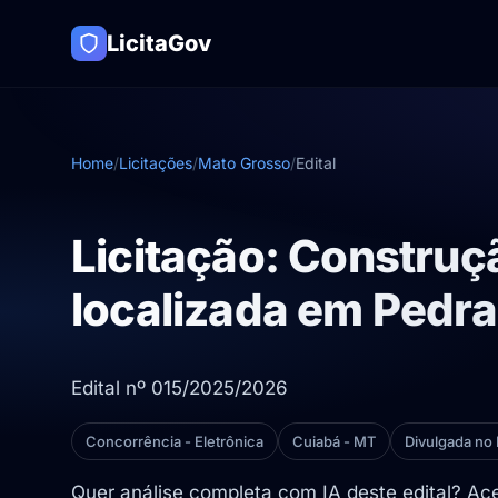
LicitaGov
Home
/
Licitações
/
Mato Grosso
/
Edital
Licitação: Construç
localizada em Pedra
Edital nº 015/2025/2026
Concorrência - Eletrônica
Cuiabá - MT
Divulgada no
Quer análise completa com IA deste edital? A