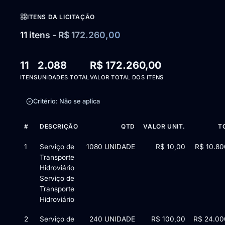
ITENS DA LICITAÇÃO
11 itens - R$ 172.260,00
11
2.088
R$ 172.260,00
ITENS
UNIDADES TOTAL
VALOR TOTAL DOS ITENS
Critério: Não se aplica
#
DESCRIÇÃO
QTD
VALOR UNIT.
T
Itens da licitação Edital de Chamamento Público nº 2/2025 — 11
1
Serviço de
1080 UNIDADE
R$ 10,00
R$ 10.80
Transporte
Hidroviário
Serviço de
Transporte
Hidroviário
2
Serviço de
240 UNIDADE
R$ 100,00
R$ 24.00