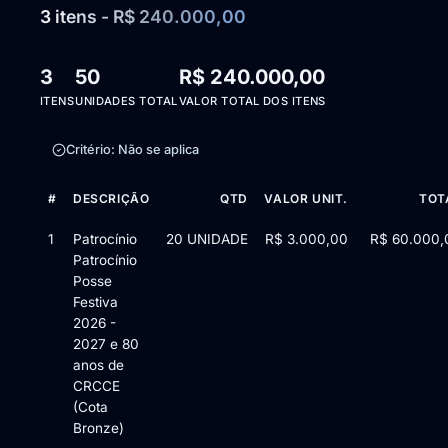
3 itens - R$ 240.000,00
3
50
R$ 240.000,00
ITENS
UNIDADES TOTAL
VALOR TOTAL DOS ITENS
Critério: Não se aplica
#
DESCRIÇÃO
QTD
VALOR UNIT.
TOT
Itens da licitação Edital de Chamamento Público nº 12/2026 — 3
1
Patrocínio
20 UNIDADE
R$ 3.000,00
R$ 60.000,
Patrocínio
Posse
Festiva
2026 -
2027 e 80
anos de
CRCCE
(Cota
Bronze)