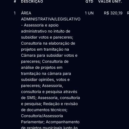
#
DESCRIÇÃO
QTD
VALOR UNIT.
Itens da licitação Edital de Chamamento Público nº 001/2025-
1
ÁREA
1 UN
R$ 320,19
ADMINISTRATIVA/LEGISLATIVO
- Assessoria e apoio
administrativo no intuito de
subsidiar votos e pareceres;
Consultoria na elaboração de
projetos em tramitação na
Câmara para subsidiar votos e
pareceres; Consultoria de
análise de projetos em
tramitação na câmara para
subsidiar opiniões, votos e
pareceres; Assessoria,
consultoria e pesquisa através
de SMS; Assessoria, consultoria
e pesquisa; Redação e revisão
de documentos técnicos;
Consultoria/Assessoria
Parlamentar; Acompanhamento
de projetos municipais junto às