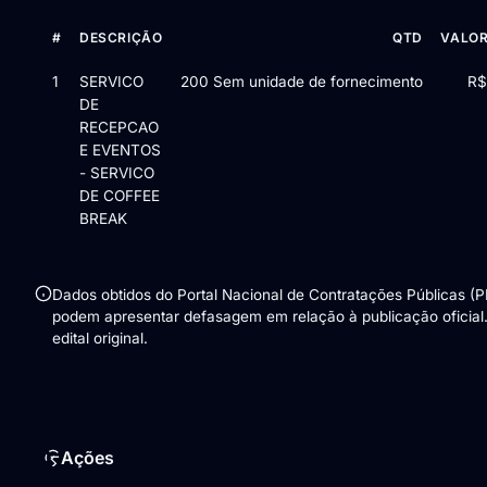
#
DESCRIÇÃO
QTD
VALOR
Itens da licitação Aviso de Contratação Direta nº 202528145/2
1
SERVICO
200 Sem unidade de fornecimento
R$
DE
RECEPCAO
E EVENTOS
- SERVICO
DE COFFEE
BREAK
Dados obtidos do Portal Nacional de Contratações Públicas (
podem apresentar defasagem em relação à publicação oficial
edital original.
Ações