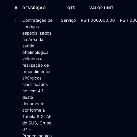
#
DESCRIÇÃO
QTD
VALOR UNIT.
Itens da licitação Edital de Chamamento Público nº 04/2025 — 
1
Contratação de
1 Serviço
R$ 1.000.000,00
R$ 1.00
serviços
especializados
na área da
saúde
oftalmológica,
voltados à
realização de
procedimentos
cirúrgicos
classificados
no item 4.1
deste
documento,
conforme a
Tabela SIGTAP
do SUS, Grupo
04 –
Procedimentos