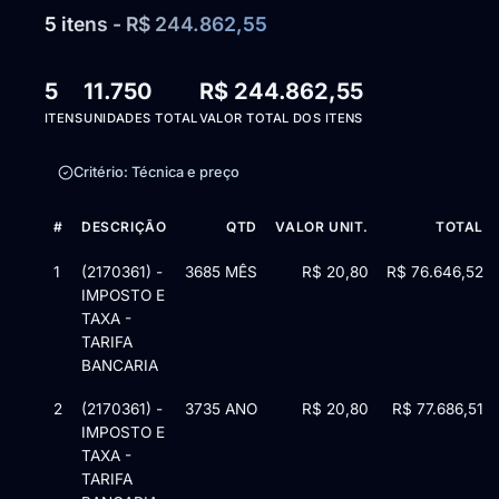
5 itens - R$ 244.862,55
5
11.750
R$ 244.862,55
ITENS
UNIDADES TOTAL
VALOR TOTAL DOS ITENS
Critério: Técnica e preço
#
DESCRIÇÃO
QTD
VALOR UNIT.
TOTAL
Itens da licitação Edital nº 1371/2024 — 5 itens
1
(2170361) -
3685 MÊS
R$ 20,80
R$ 76.646,52
IMPOSTO E
TAXA -
TARIFA
BANCARIA
2
(2170361) -
3735 ANO
R$ 20,80
R$ 77.686,51
IMPOSTO E
TAXA -
TARIFA