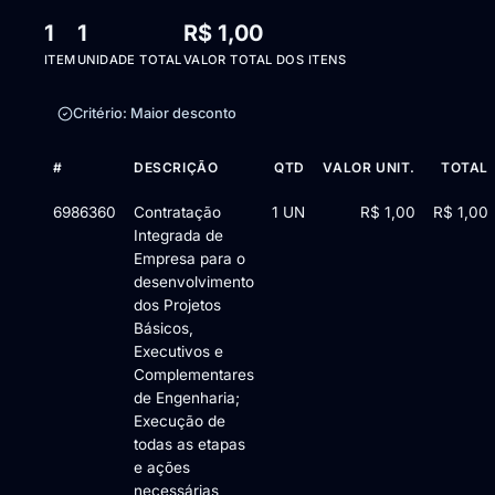
1
1
R$ 1,00
ITEM
UNIDADE TOTAL
VALOR TOTAL DOS ITENS
Critério: Maior desconto
#
DESCRIÇÃO
QTD
VALOR UNIT.
TOTAL
Itens da licitação Edital nº 01/2026 — 1 item
6986360
Contratação
1 UN
R$ 1,00
R$ 1,00
Integrada de
Empresa para o
desenvolvimento
dos Projetos
Básicos,
Executivos e
Complementares
de Engenharia;
Execução de
todas as etapas
e ações
necessárias,