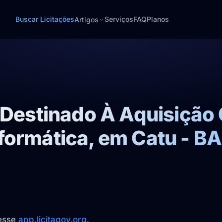
Buscar Licitações
Serviços
FAQ
Planos
Artigos
o Destinado À Aquisiçã
formática, em Catu - BA
cesse
app.licitagov.org
.