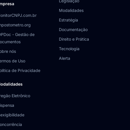
Legislação
mpresa
Modalidades
onitorCNPJ.com.br
Estratégia
mpostometro.org
Documentação
DPDoc - Gestão de
Direito e Prática
ocumentos
Tecnologia
obre nós
Alerta
ermos de Uso
olítica de Privacidade
odalidades
regão Eletrônico
ispensa
nexigibilidade
oncorrência