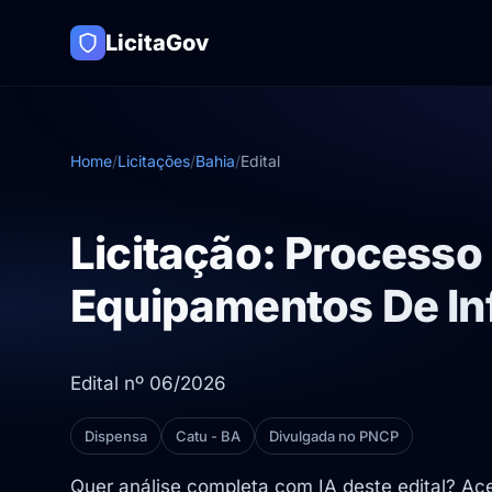
LicitaGov
Home
/
Licitações
/
Bahia
/
Edital
Licitação: Process
Equipamentos De In
Edital nº 06/2026
Dispensa
Catu - BA
Divulgada no PNCP
Quer análise completa com IA deste edital? A