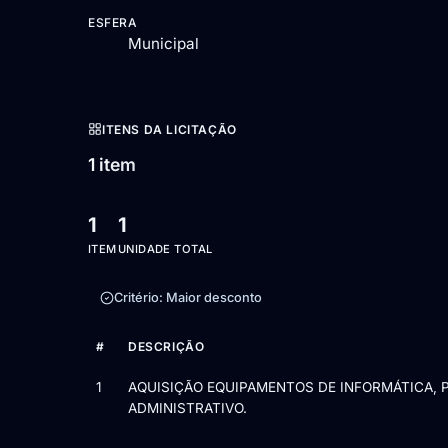
ESFERA
Municipal
ITENS DA LICITAÇÃO
1 item
1
1
ITEM
UNIDADE TOTAL
Critério: Maior desconto
#
DESCRIÇÃO
Itens da licitação Edital nº 06/2026 — 1 item
1
AQUISIÇÃO EQUIPAMENTOS DE INFORMÁTICA, 
ADMINISTRATIVO.