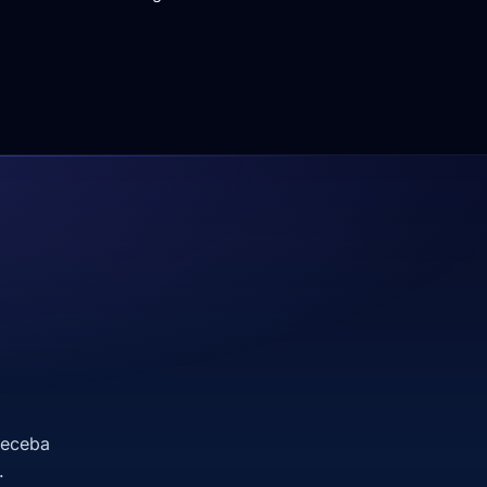
receba
.