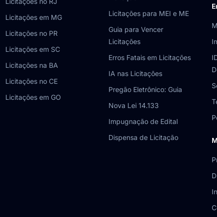
Licitações no RJ
E
Licitações para MEI e ME
Licitações em MG
M
Guia para Vencer
Licitações no PR
Licitações
I
Licitações em SC
Erros Fatais em Licitações
I
Licitações na BA
D
IA nas Licitações
Licitações no CE
S
Pregão Eletrônico: Guia
Licitações em GO
T
Nova Lei 14.133
P
Impugnação de Edital
Dispensa de Licitação
M
P
D
I
C