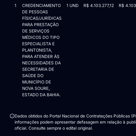
Itens da licitação Edital de Chamamento Público nº 007/2025/
1
CREDENCIAMENTO
1 UND
R$ 4.103.277,12
R$ 4.103
DE PESSOAS
FÍSICAS/JURÍDICAS
PARA PRESTAÇÃO
DE SERVIÇOS
MÉDICOS DO TIPO
ESPECIALISTA E
PLANTONISTA,
PARA ATENDER ÀS
NECESSIDADES DA
SECRETARIA DE
SAÚDE DO
MUNICÍPIO DE
NOVA SOURE,
ESTADO DA BAHIA.
Dados obtidos do Portal Nacional de Contratações Públicas (
informações podem apresentar defasagem em relação à publ
oficial. Consulte sempre o edital original.