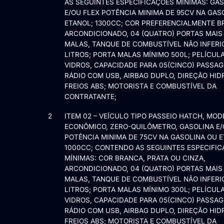
AS SEGUINTES ESPECIFICAÇÕES MÍNIMAS: GA
E/OU FLEX POTÊNCIA MINIMA DE 95CV NA GAS
ETANOL; 1300CC; COR PREFERENCIALMENTE B
ARCONDICIONADO, 04 (QUATRO) PORTAS MAIS
MALAS, TANQUE DE COMBUSTÍVEL NÃO INFERI
LITROS; PORTA MALAS MÍNIMO 500L; PELÍCUL
VIDROS, CAPACIDADE PARA 05(CINCO) PASSAG
RÁDIO COM USB, AIRBAG DUPLO, DIREÇÃO HID
FREIOS ABS; MOTORISTA E COMBUSTÍVEL DA
CONTRATANTE;
2
ITEM 02 – VEÍCULO TIPO PASSEIO HATCH, MOD
ECONÔMICO, ZERO-QUILÔMETRO, GASOLINA E/
POTÊNCIA MINIMA DE 75CV NA GASOLINA OU E
1000CC; CONTENDO AS SEGUINTES ESPECIFI
MÍNIMAS: COR BRANCA, PRATA OU CINZA,
ARCONDICIONADO, 04 (QUATRO) PORTAS MAIS
MALAS, TANQUE DE COMBUSTÍVEL NÃO INFERI
LITROS; PORTA MALAS MÍNIMO 300L; PELÍCUL
VIDROS, CAPACIDADE PARA 05(CINCO) PASSAG
RÁDIO COM USB, AIRBAG DUPLO, DIREÇÃO HID
FREIOS ABS; MOTORISTA E COMBUSTÍVEL DA