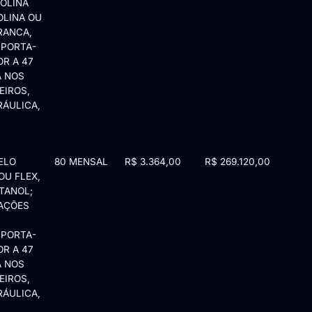
SOLINA
OLINA OU
RANCA,
 PORTA-
OR A 47
A NOS
EIROS,
RÁULICA,
ELO
80 MENSAL
R$ 3.364,00
R$ 269.120,00
OU FLEX,
TANOL;
CAÇÕES
 PORTA-
OR A 47
A NOS
EIROS,
RÁULICA,