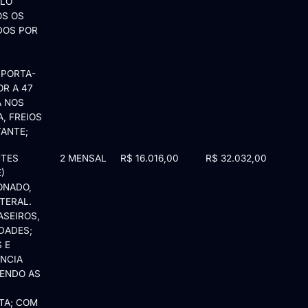
ELO
OS OS
DOS POR
 PORTA-
OR A 47
A NOS
, FREIOS
TANTE;
NTES
2 MENSAL
R$ 16.016,00
R$ 32.032,00
)
ONADO,
TERAL.
ASEIROS,
DADES;
 E
ÊNCIA
TENDO AS
TA; COM