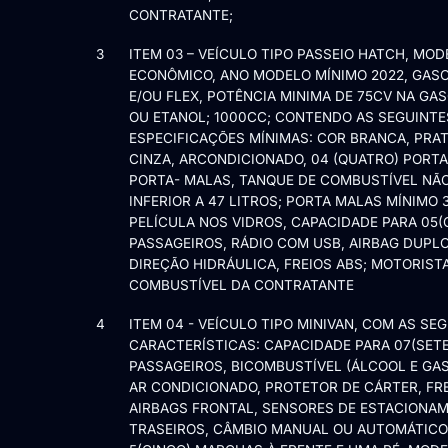
CONTRATANTE;
3
ITEM 03 – VEÍCULO TIPO PASSEIO HATCH, MOD
ECONÔMICO, ANO MODELO MÍNIMO 2022, GAS
E/OU FLEX, POTÊNCIA MINIMA DE 75CV NA GA
OU ETANOL; 1000CC; CONTENDO AS SEGUINTE
ESPECIFICAÇÕES MÍNIMAS: COR BRANCA, PRA
CINZA, ARCONDICIONADO, 04 (QUATRO) PORTA
PORTA- MALAS, TANQUE DE COMBUSTÍVEL NÃ
INFERIOR A 47 LITROS; PORTA MALAS MÍNIMO 
PELÍCULA NOS VIDROS, CAPACIDADE PARA 05(
PASSAGEIROS, RÁDIO COM USB, AIRBAG DUPLO
DIREÇÃO HIDRÁULICA, FREIOS ABS; MOTORISTA
COMBUSTÍVEL DA CONTRATANTE
4
ITEM 04 - VEÍCULO TIPO MINIVAN, COM AS SE
CARACTERÍSTICAS: CAPACIDADE PARA 07(SETE
PASSAGEIROS, BICOMBUSTÍVEL (ÁLCOOL E GAS
AR CONDICIONADO, PROTETOR DE CÁRTER, FRE
AIRBAGS FRONTAL, SENSORES DE ESTACIONA
TRASEIROS, CÂMBIO MANUAL OU AUTOMÁTICO