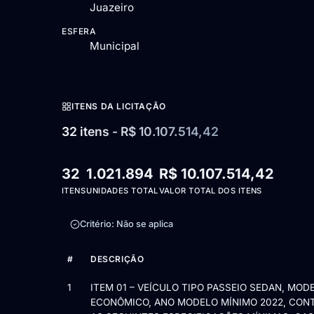
Juazeiro
ESFERA
Municipal
ITENS DA LICITAÇÃO
32 itens - R$ 10.107.514,42
32
1.021.894
R$ 10.107.514,42
ITENS
UNIDADES TOTAL
VALOR TOTAL DOS ITENS
Critério: Não se aplica
#
DESCRIÇÃO
Itens da licitação Edital de Chamamento Público nº 
1
ITEM 01 – VEÍCULO TIPO PASSEIO SEDAN, MOD
ECONÔMICO, ANO MODELO MÍNIMO 2022, CON