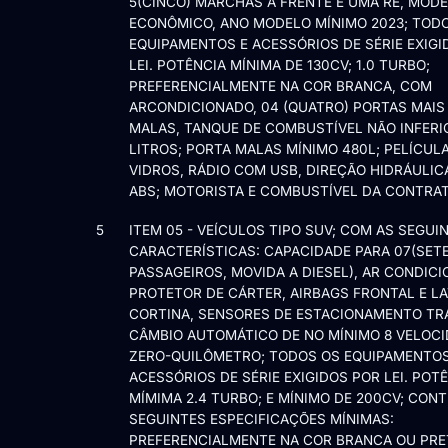
5(CINCO) MARCHAS À FRENTE E UMA RÉ, MOD
ECONÔMICO, ANO MODELO MÍNIMO 2023; TOD
EQUIPAMENTOS E ACESSÓRIOS DE SÉRIE EXIGI
LEI. POTÊNCIA MÍNIMA DE 130CV; 1.0 TURBO;
PREFERENCIALMENTE NA COR BRANCA, COM
ARCONDICIONADO, 04 (QUATRO) PORTAS MAIS
MALAS, TANQUE DE COMBUSTÍVEL NÃO INFERI
LITROS; PORTA MALAS MÍNIMO 480L; PELÍCUL
VIDROS, RÁDIO COM USB, DIREÇÃO HIDRÁULICA
ABS; MOTORISTA E COMBUSTÍVEL DA CONTRA
5
ITEM 05 - VEÍCULOS TIPO SUV; COM AS SEGUI
CARACTERÍSTICAS: CAPACIDADE PARA 07(SETE
PASSAGEIROS, MOVIDA A DIESEL), AR CONDICI
PROTETOR DE CÁRTER, AIRBAGS FRONTAL E LA
CORTINA, SENSORES DE ESTACIONAMENTO TR
CÂMBIO AUTOMÁTICO DE NO MÍNIMO 8 VELOCI
ZERO-QUILÔMETRO; TODOS OS EQUIPAMENTOS
ACESSÓRIOS DE SÉRIE EXIGIDOS POR LEI. POT
MÍMIMA 2.4 TURBO; E MÍNIMO DE 200CV; CON
SEGUINTES ESPECIFICAÇÕES MÍNIMAS:
PREFERENCIALMENTE NA COR BRANCA OU PRE