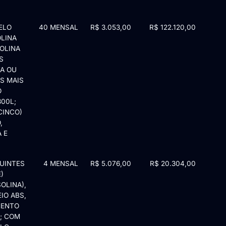
ELO
40 MENSAL
R$ 3.053,00
R$ 122.120,00
OLINA
SOLINA
S
TA OU
S MAIS
O
300L;
CINCO)
,
 E
GUINTES
4 MENSAL
R$ 5.076,00
R$ 20.304,00
)
OLINA),
IO ABS,
MENTO
; COM