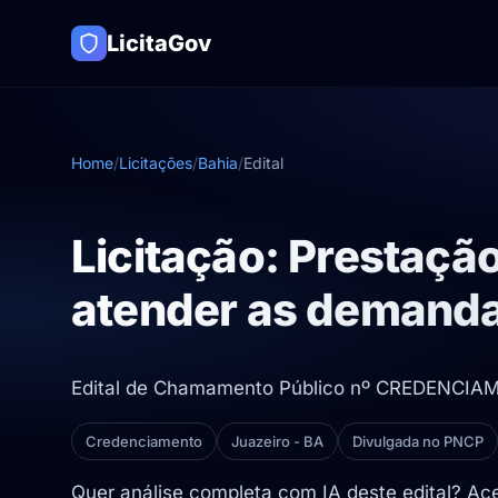
LicitaGov
Home
/
Licitações
/
Bahia
/
Edital
Licitação: Prestaçã
atender as demanda
Edital de Chamamento Público nº CREDENCI
Credenciamento
Juazeiro - BA
Divulgada no PNCP
Quer análise completa com IA deste edital? A