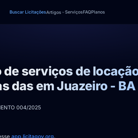
Buscar Licitações
Serviços
FAQ
Planos
Artigos
o de serviços de locação
s das em Juazeiro - BA
AMENTO 004/2025
cesse
app.licitagov.org
.