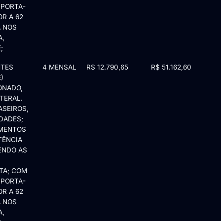
 PORTA-
R A 62
A NOS
A,
;
NTES
4 MENSAL
R$ 12.790,65
R$ 51.162,60
)
ONADO,
TERAL.
ASEIROS,
DADES;
AMENTOS
TÊNCIA
TENDO AS
TA; COM
 PORTA-
R A 62
A NOS
A,