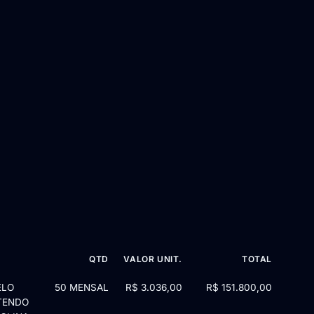
QTD
VALOR UNIT.
TOTAL
CREDENCIAMENTO 004/2025 — 32 itens
ELO
50 MENSAL
R$ 3.036,00
R$ 151.800,00
TENDO