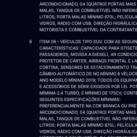
ARCONDICIONADO, 04 (QUATRO) PORTAS MAIS
MALAS, TANQUE DE COMBUSTÍVEL NÃO INFERIO
LITROS; PORTA MALAS MÍNIMO 670L; PELÍCUL
VIDROS, RÁDIO COM USB, DIREÇÃO HIDRÁULIC
MOTORISTA E COMBUSTÍVEL DA CONTRATANTE
6
ITEM 06 - VEÍCULOS TIPO SUV; COM AS SEGUI
CARACTERÍSTICAS: CAPACIDADE PARA 07(SETE
PASSAGEIROS, MOVIDA A DIESEL), AR CONDICI
PROTETOR DE CÁRTER, AIRBAGS FRONTAL E LA
CORTINA, SENSORES DE ESTACIONAMENTO TR
CÂMBIO AUTOMÁTICO DE NO MÍNIMO 8 VELOCI
ANO MODELO MÍNIMO 2019; TODOS OS EQUIP
E ACESSÓRIOS DE SÉRIE EXIGIDOS POR LEI. PO
MÍMIMA 2.4 TURBO; E MÍNIMO DE 175CV; CON
SEGUINTES ESPECIFICAÇÕES MÍNIMAS:
PREFERENCIALMENTE NA COR BRANCA OU PRE
ARCONDICIONADO, 04 (QUATRO) PORTAS MAIS
MALAS, TANQUE DE COMBUSTÍVEL NÃO INFERIO
LITROS; PORTA MALAS MÍNIMO 670L; PELÍCUL
VIDROS, RÁDIO COM USB, DIREÇÃO HIDRÁULIC