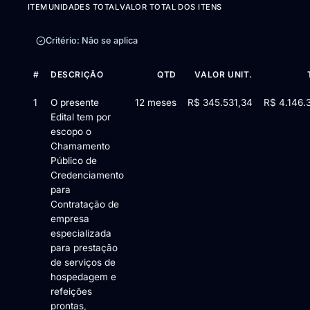
ITEM
UNIDADES TOTAL
VALOR TOTAL DOS ITENS
Critério: Não se aplica
#
DESCRIÇÃO
QTD
VALOR UNIT.
Itens da licitação Edital de Chamamento Público nº 008/2025 —
1
O presente
12 meses
R$ 345.531,34
R$ 4.146.
Edital tem por
escopo o
Chamamento
Público de
Credenciamento
para
Contratação de
empresa
especializada
para prestação
de serviços de
hospedagem e
refeições
prontas,