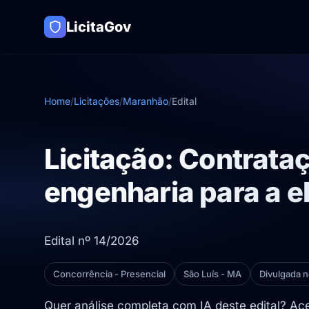
LicitaGov
Home
/
Licitações
/
Maranhão
/
Edital
Licitação: Contrata
engenharia para a e
Edital nº 14/2026
Concorrência - Presencial
São Luís - MA
Divulgada 
Quer análise completa com IA deste edital? A