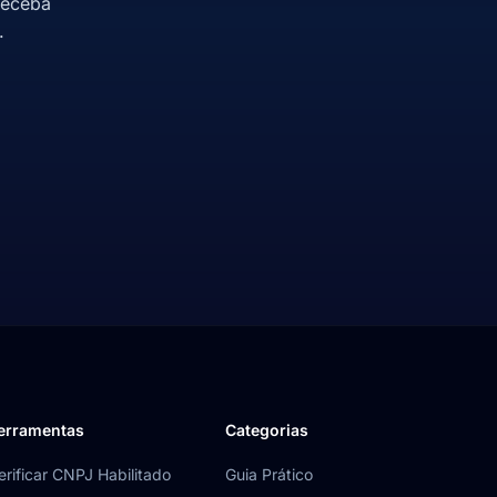
receba
.
erramentas
Categorias
erificar CNPJ Habilitado
Guia Prático