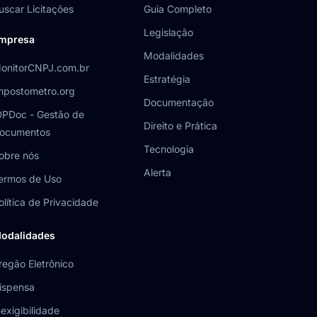
uscar Licitações
Guia Completo
Legislação
mpresa
Modalidades
onitorCNPJ.com.br
Estratégia
mpostometro.org
Documentação
DPDoc - Gestão de
Direito e Prática
ocumentos
Tecnologia
obre nós
Alerta
ermos de Uso
olítica de Privacidade
odalidades
regão Eletrônico
ispensa
nexigibilidade