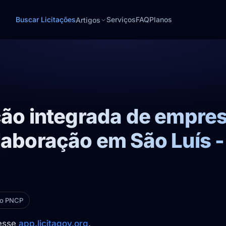
Buscar Licitações
Serviços
FAQ
Planos
Artigos
ção integrada de empre
laboração em São Luís 
no PNCP
cesse
app.licitagov.org
.