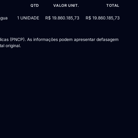
QTD
VALOR UNIT.
TOTAL
Água
1 UNIDADE
R$ 19.860.185,73
R$ 19.860.185,73
blicas (PNCP). As informações podem apresentar defasagem
l original.