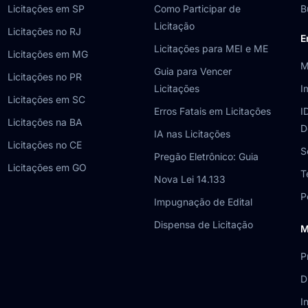
Licitações em SP
Como Participar de
B
Licitação
Licitações no RJ
E
Licitações para MEI e ME
Licitações em MG
M
Guia para Vencer
Licitações no PR
Licitações
I
Licitações em SC
Erros Fatais em Licitações
I
Licitações na BA
D
IA nas Licitações
Licitações no CE
S
Pregão Eletrônico: Guia
Licitações em GO
T
Nova Lei 14.133
P
Impugnação de Edital
Dispensa de Licitação
M
P
D
I