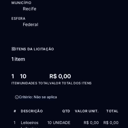
MUNICÍPIO
Recife
ESFERA
Federal
ITENS DA LICITAÇÃO
1 item
1
10
R$ 0,00
ITEM
UNIDADES TOTAL
VALOR TOTAL DOS ITENS
Critério: Não se aplica
#
DESCRIÇÃO
QTD
VALOR UNIT.
TOTAL
Itens da licitação Edital de Chamamento Público nº 74/2025 — 
1
Leiloeiros
10 UNIDADE
R$ 0,00
R$ 0,00