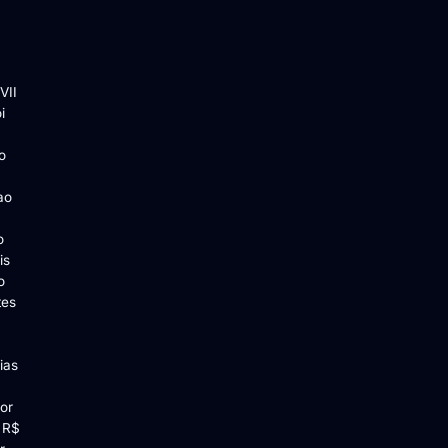
VII
i
o
ao
o
is
o
tes
.
ias
or
é R$