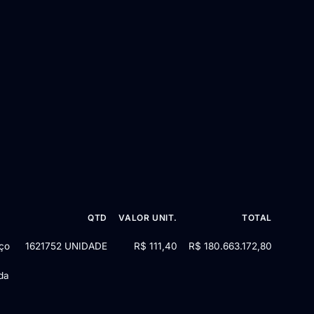
QTD
VALOR UNIT.
TOTAL
024 — 1 item
iço
1621752 UNIDADE
R$ 111,40
R$ 180.663.172,80
da