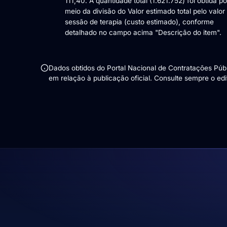
111,40. A quantidade total (1.621.752) foi obtida po
meio da divisão do Valor estimado total pelo valor
sessão de terapia (custo estimado), conforme
detalhado no campo acima "Descrição do item".
Dados obtidos do Portal Nacional de Contratações Pú
em relação à publicação oficial. Consulte sempre o edita