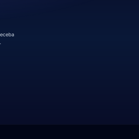
receba
.