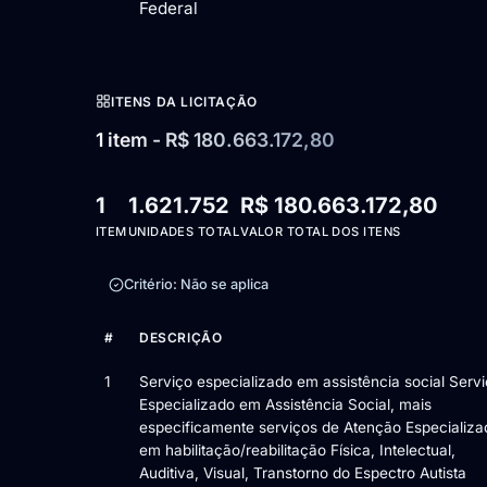
Federal
ITENS DA LICITAÇÃO
1 item - R$ 180.663.172,80
1
1.621.752
R$ 180.663.172,80
ITEM
UNIDADES TOTAL
VALOR TOTAL DOS ITENS
Critério: Não se aplica
#
DESCRIÇÃO
Itens da licitação Edital de Chamamento Público nº 6/2
1
Serviço especializado em assistência social Serv
Especializado em Assistência Social, mais
especificamente serviços de Atenção Especializa
em habilitação/reabilitação Física, Intelectual,
Auditiva, Visual, Transtorno do Espectro Autista