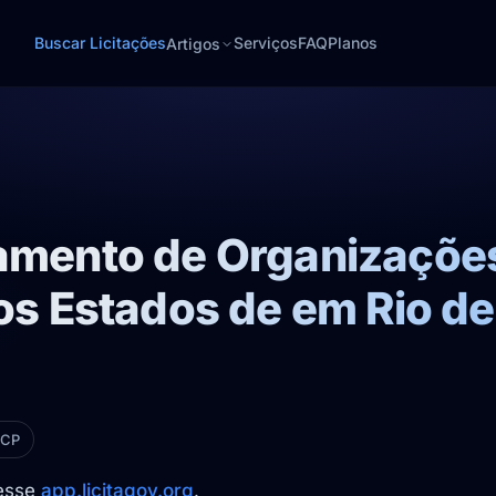
Buscar Licitações
Serviços
FAQ
Planos
Artigos
iamento de Organizações
os Estados de em Rio de
NCP
cesse
app.licitagov.org
.