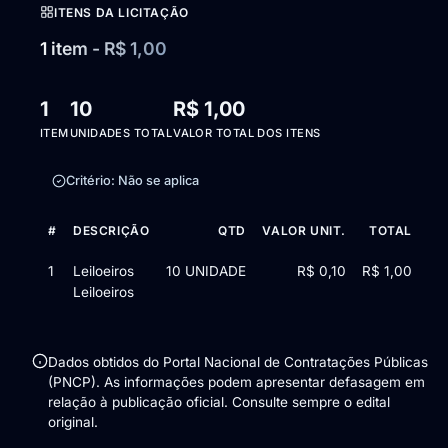
ITENS DA LICITAÇÃO
1 item - R$ 1,00
1
10
R$ 1,00
ITEM
UNIDADES TOTAL
VALOR TOTAL DOS ITENS
Critério: Não se aplica
#
DESCRIÇÃO
QTD
VALOR UNIT.
TOTAL
Itens da licitação Edital de Chamamento Público nº 282/2025 —
1
Leiloeiros
10 UNIDADE
R$ 0,10
R$ 1,00
Leiloeiros
Dados obtidos do Portal Nacional de Contratações Públicas
(PNCP). As informações podem apresentar defasagem em
relação à publicação oficial. Consulte sempre o edital
original.