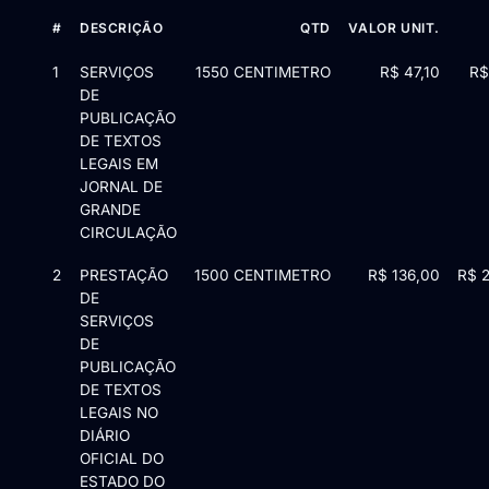
#
DESCRIÇÃO
QTD
VALOR UNIT.
Itens da licitação Edital nº PQ101701/2025 — 3 itens
1
SERVIÇOS
1550 CENTIMETRO
R$ 47,10
R$
DE
PUBLICAÇÃO
DE TEXTOS
LEGAIS EM
JORNAL DE
GRANDE
CIRCULAÇÃO
2
PRESTAÇÃO
1500 CENTIMETRO
R$ 136,00
R$ 
DE
SERVIÇOS
DE
PUBLICAÇÃO
DE TEXTOS
LEGAIS NO
DIÁRIO
OFICIAL DO
ESTADO DO