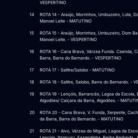
VESPERTINO
14
ROTA 14 - Araújo, Morrinhos, Umbuzeiro, Lote, Do
Manoel Leite - MATUTINO
15
ROTA 15 - Araújo, Morrinhos, Umbuzeiro, Dom Basí
Manoel Leite. - VESPERTINO
16
ROTA 16 - Cana Brava, Várzea Funda. Caenda, C
Barra, Barra do Bernardo. - VESPERTINO
17
ROTA 17 - Salitre/Salobo - MATUTINO
18
ROTA 18 - Salitre, Salobo, Barra do Bernardo. -
19
ROTA 19 - Lençóis, Barrancão, Lagoa da Escola, 
Algodões/ Caiçara da Barra, Algodões. - MATUT
20
ROTA 20 - Cana Brava, V. Funda, Serpente, Cach
da Barra, Barra do Bernardo. - MATUTINO
21
ROTA 21 - Alvo, Várzea do Miguel, Lagoa da Esc
Lençóis, Itapicuru, Fazendinha, Pedra Redonda,