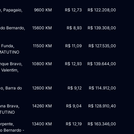
e, Papagaio,
9600 KM
R$ 12,73
R$ 122.208,00
 do Bernardo,
15600 KM
R$ 8,93
R$ 139.308,00
a Funda,
11500 KM
R$ 11,09
R$ 127.535,00
- MATUTINO
anque Bravo,
10800 KM
R$ 12,93
R$ 139.644,00
 Valentim,
o, Barra do
12600 KM
R$ 9,12
R$ 114.912,00
ana Brava,
14260 KM
R$ 9,04
R$ 128.910,40
MATUTINO
erpente,
13400 KM
R$ 12,19
R$ 163.346,00
o Bernardo -