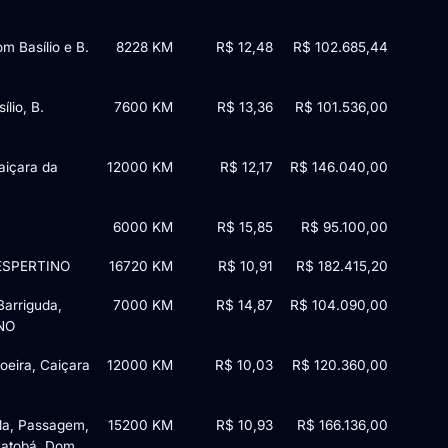
m Basílio e B.
8228 KM
R$ 12,48
R$ 102.685,44
lio, B.
7600 KM
R$ 13,36
R$ 101.536,00
aiçara da
12000 KM
R$ 12,17
R$ 146.040,00
6000 KM
R$ 15,85
R$ 95.100,00
 VESPERTINO
16720 KM
R$ 10,91
R$ 182.415,20
Barriguda,
7000 KM
R$ 14,87
R$ 104.090,00
INO
oeira, Caiçara
12000 KM
R$ 10,03
R$ 120.360,00
ola, Passagem,
15200 KM
R$ 10,93
R$ 166.136,00
 Jatobá, Dom