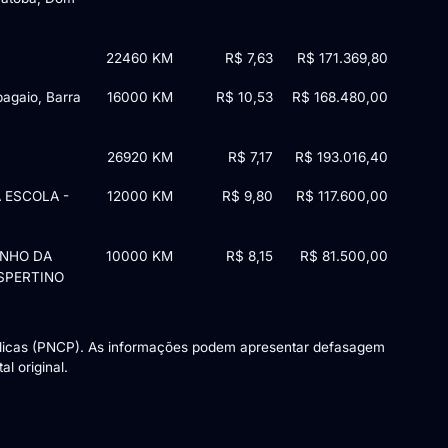
22460 KM
R$ 7,63
R$ 171.369,80
pagaio, Barra
16000 KM
R$ 10,53
R$ 168.480,00
26920 KM
R$ 7,17
R$ 193.016,40
 ESCOLA -
12000 KM
R$ 9,80
R$ 117.600,00
INHO DA
10000 KM
R$ 8,15
R$ 81.500,00
ESPERTINO
blicas (PNCP). As informações podem apresentar defasagem
l original.