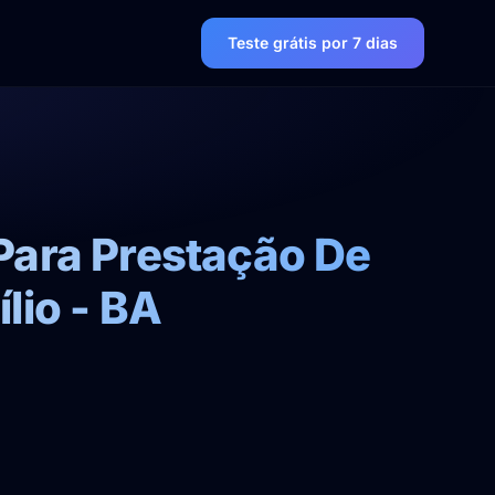
Teste grátis por 7 dias
Para Prestação De
lio - BA