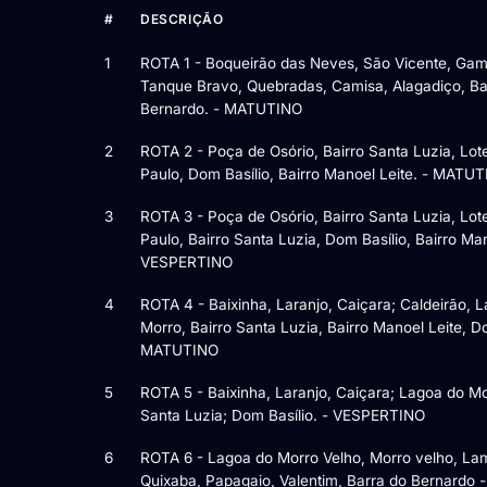
#
DESCRIÇÃO
Itens da licitação Edital nº 002/2026/2026 — 26 itens
1
ROTA 1 - Boqueirão das Neves, São Vicente, Game
Tanque Bravo, Quebradas, Camisa, Alagadiço, Ba
Bernardo. - MATUTINO
2
ROTA 2 - Poça de Osório, Bairro Santa Luzia, Lot
Paulo, Dom Basílio, Bairro Manoel Leite. - MATU
3
ROTA 3 - Poça de Osório, Bairro Santa Luzia, Lot
Paulo, Bairro Santa Luzia, Dom Basílio, Bairro Man
VESPERTINO
4
ROTA 4 - Baixinha, Laranjo, Caiçara; Caldeirão, 
Morro, Bairro Santa Luzia, Bairro Manoel Leite, Do
MATUTINO
5
ROTA 5 - Baixinha, Laranjo, Caiçara; Lagoa do Mo
Santa Luzia; Dom Basílio. - VESPERTINO
6
ROTA 6 - Lagoa do Morro Velho, Morro velho, Lam
Quixaba, Papagaio, Valentim, Barra do Bernardo